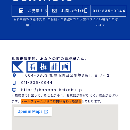
お見積もり
お問い合わせ
011-835-0944
無料見積もり随時受付
ご相談・ご要望はコチラ
繋がりにくい場合がござ
中！
います
札幌市清田区、あなたの町の看板屋さん。
〒004-0803 札幌市清田区里塚3条1丁目17-12
011-835-0944
https://kanban-keikaku.jp
※現場等で外出していることが多く、お電話が繋がりにくい場合がござい
ます。
メールフォームからのお問い合わせを推奨
しております。