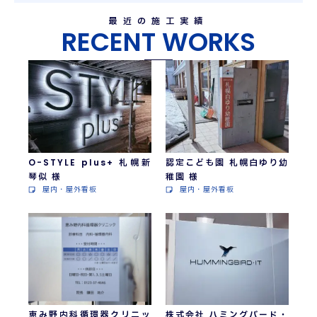
最近の施工実績
RECENT WORKS
O-STYLE plus+ 札幌新
認定こども園 札幌白ゆり幼
琴似 様
稚園 様
屋内・屋外看板
屋内・屋外看板
恵み野内科循環器クリニッ
株式会社 ハミングバード・